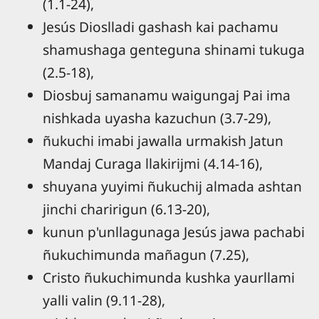
(1.1-24),
Jesús Dioslladi gashash kai pachamu
shamushaga genteguna shinami tukuga
(2.5-18),
Diosbuj samanamu waigungaj Pai ima
nishkada uyasha kazuchun (3.7-29),
ñukuchi imabi jawalla urmakish Jatun
Mandaj Curaga llakirijmi (4.14-16),
shuyana yuyimi ñukuchij almada ashtan
jinchi charirigun (6.13-20),
kunun p'unllagunaga Jesús jawa pachabi
ñukuchimunda mañagun (7.25),
Cristo ñukuchimunda kushka yaurllami
yalli valin (9.11-28),