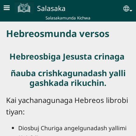
Skip to main content
Salasaka
Se
Salasakamunda Kichwa
Hebreosmunda versos
Hebreosbiga Jesusta crinaga
ñauba crishkagunadash yalli
gashkada rikuchin.
Kai yachanagunaga Hebreos librobi
tiyan:
Diosbuj Churiga angelgunadash yallimi