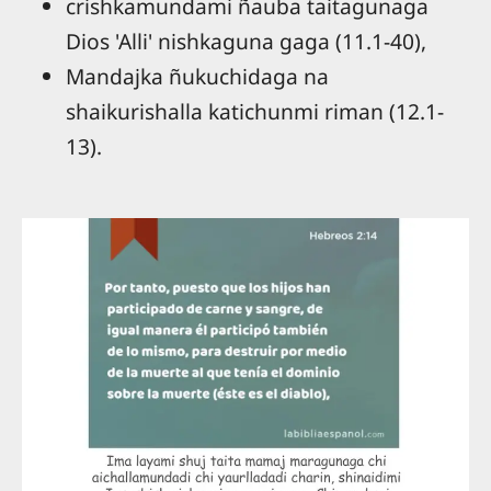
crishkamundami ñauba taitagunaga
Dios 'Alli' nishkaguna gaga (11.1-40),
Mandajka ñukuchidaga na
shaikurishalla katichunmi riman (12.1-
13).