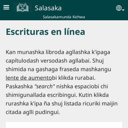
Skip to main content
Salasaka
Se
Salasakamunda Kichwa
Escrituras en línea
Kan munashka libroda agllashka k'ipaga
capítulodash versodash agllabai. Shuj
shimida na gashaga fraseda mashkangu
lente de aumento
bi klikda rurabai.
Paskashka
"search"
nishka espaciobi chi
shimigunallada escribingui. Kutin klikda
rurashka k'ipa ña shuj listada ricuriki maijin
citada aglli pudingui.