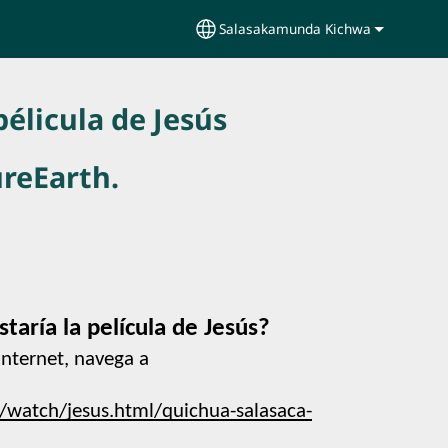
Salasakamunda Kichwa
Select your language
pélicula de Jesús
ureEarth.
staría la película de Jesús?
nternet, navega a 
/watch/jesus.html/quichua-salasaca-