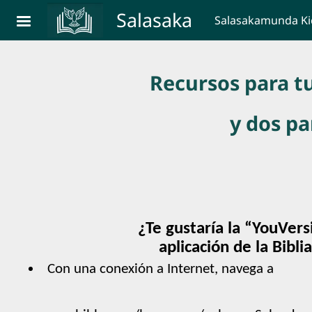
Skip to main content
Salasaka
Salasakamunda K
Recursos para tu
y dos pa
¿Te gustaría la “YouVers
aplicación de la Bibli
Con una conexión a Internet, navega a 