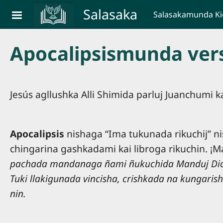
Skip to main content
Salasaka
Salasakamunda K
Apocalipsismunda ver
Jesús agllushka Alli Shimida parluj Juanchumi ka
Apocalipsis
nishaga “Ima tukunada rikuchij” ni
chingarina gashkadami kai libroga rikuchin. ¡M
pachada mandanaga ñami ñukuchida Manduj Diosbu
Tuki llakigunada vincisha, crishkada na kungaris
nin.