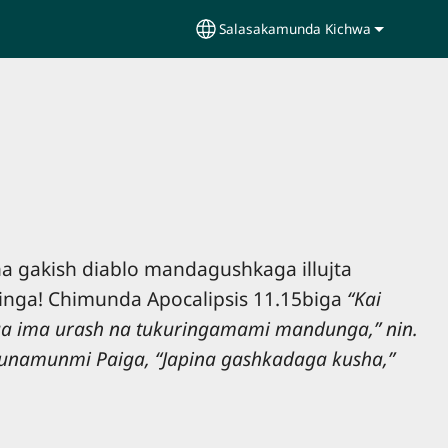
Salasakamunda Kichwa
Select your language
na gakish diablo mandagushkaga illujta
ncinga! Chimunda Apocalipsis 11.15biga
“Kai
iga ima urash na tukuringamami mandunga,” nin.
ijkunamunmi Paiga, “Japina gashkadaga kusha,”