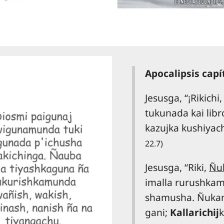
Apocalipsis cap
Jesusga, “¡Rikichi
tukunada kai libr
kazujka kushiyac
22.7)
Jesusga, “Riki,
Ñu
imalla rurushka
shamusha. Ñukami
gani;
Kallarichij