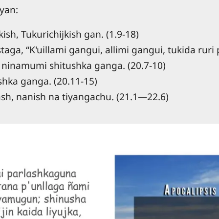
iyan:
ish, Tukurichijkish gan. (1.9-18)
ga, “K'uillami gangui, allimi gangui, tukida ruri 
 ninamumi shitushka ganga. (20.7-10)
hka ganga. (20.11-15)
ash, nanish na tiyangachu. (21.1—22.6)