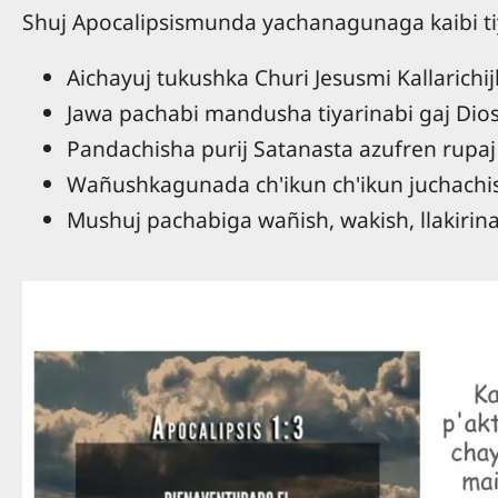
Shuj Apocalipsismunda yachanagunaga kaibi t
Aichayuj tukushka Churi Jesusmi Kallarichijk
Jawa pachabi mandusha tiyarinabi gaj Diosta
Pandachisha purij Satanasta azufren rupaj
Wañushkagunada ch'ikun ch'ikun juchachis
Mushuj pachabiga wañish, wakish, llakirin