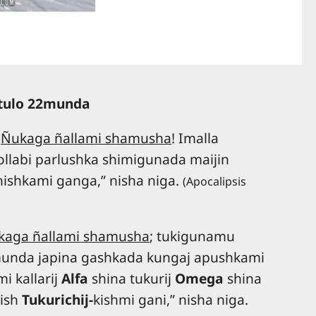
ítulo 22munda
,
Ñukaga ñallami shamusha
! Imalla
ollabi parlushka shimigunada maijin
hishkami ganga,” nisha niga.
(Apocalipsis
kaga ñallami shamusha
; tukigunamu
munda japina gashkada kungaj apushkami
 kallarij
Alfa
shina tukurij
Omega
shina
kish
Tukurichij-
kishmi gani,” nisha niga.