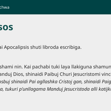
ichwa
sos
i Apocalipsis shuti libroda escribiga.
shami nin. Kai pachabi tuki laya llakiguna shamu
anduj Dios, shinaidi Paibuj Churi Jesucristomi vi
j shinaidi Pai agllashka Cristoj gan, shinaidi Pa
ha, tukuri p'unllagama Manduj Jesucristoda alli kat